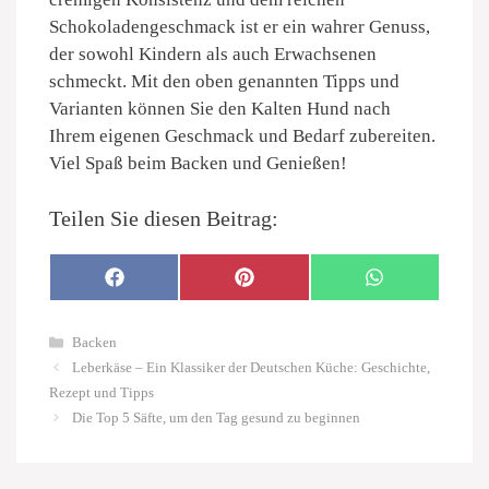
Schokoladengeschmack ist er ein wahrer Genuss,
der sowohl Kindern als auch Erwachsenen
schmeckt. Mit den oben genannten Tipps und
Varianten können Sie den Kalten Hund nach
Ihrem eigenen Geschmack und Bedarf zubereiten.
Viel Spaß beim Backen und Genießen!
Teilen Sie diesen Beitrag:
SHARE
SHARE
SHARE
F
P
W
ON
ON
ON
A
I
H
C
N
A
E
T
T
Kategorien
B
E
S
Backen
O
R
A
Leberkäse – Ein Klassiker der Deutschen Küche: Geschichte,
O
E
P
K
S
P
Rezept und Tipps
T
Die Top 5 Säfte, um den Tag gesund zu beginnen