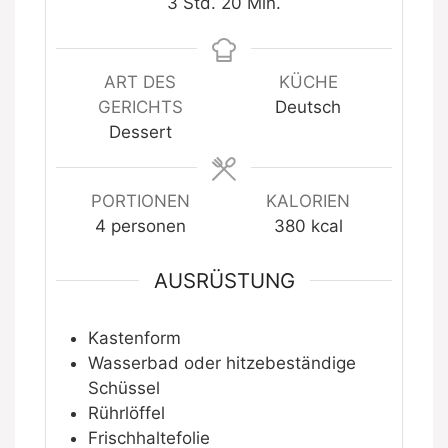
Stunden
Minuten
3
Std.
20
Min.
ART DES
KÜCHE
GERICHTS
Deutsch
Dessert
PORTIONEN
KALORIEN
4
personen
380
kcal
AUSRÜSTUNG
Kastenform
Wasserbad oder hitzebeständige
Schüssel
Rührlöffel
Frischhaltefolie