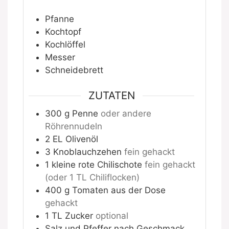
Pfanne
Kochtopf
Kochlöffel
Messer
Schneidebrett
ZUTATEN
300
g
Penne
oder andere
Röhrennudeln
2
EL Olivenöl
3
Knoblauchzehen
fein gehackt
1
kleine rote Chilischote
fein gehackt
(oder 1 TL Chiliflocken)
400
g
Tomaten aus der Dose
gehackt
1
TL Zucker
optional
Salz und Pfeffer nach Geschmack