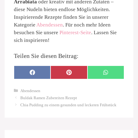
Arrabiata
oder kreativ mit anderen Zutaten –
diese Nudeln bieten endlose Möglichkeiten.
Inspirierende Rezepte finden Sie in unserer
Kategorie
Abendessen
. Für noch mehr Ideen
besuchen Sie unsere
Pinterest-Seite
. Lassen Sie
sich inspirieren!
Teilen Sie diesen Beitrag:
SHARE
SHARE
SHARE
F
P
W
ON
ON
ON
A
I
H
C
N
A
E
T
T
Kategorien
B
E
S
Abendessen
O
R
A
Buldak Ramen Zubereiten Rezept
O
E
P
K
S
P
Chia Pudding zu einem gesunden und leckeren Frühstück
T