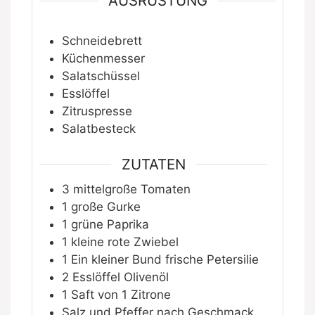
AUSRÜSTUNG
Schneidebrett
Küchenmesser
Salatschüssel
Esslöffel
Zitruspresse
Salatbesteck
ZUTATEN
3
mittelgroße Tomaten
1
große Gurke
1
grüne Paprika
1
kleine rote Zwiebel
1
Ein kleiner Bund frische Petersilie
2
Esslöffel
Olivenöl
1
Saft von 1 Zitrone
Salz und Pfeffer nach Geschmack