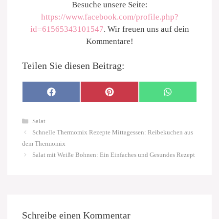
Besuche unsere Seite:
https://www.facebook.com/profile.php?
id=61565343101547
. Wir freuen uns auf dein
Kommentare!
Teilen Sie diesen Beitrag:
SHARE
SHARE
SHARE
F
P
W
ON
ON
ON
A
I
H
C
N
A
E
T
T
Kategorien
B
E
S
Salat
O
R
A
Schnelle Thermomix Rezepte Mittagessen: Reibekuchen aus
O
E
P
K
S
P
dem Thermomix
T
Salat mit Weiße Bohnen: Ein Einfaches und Gesundes Rezept
Schreibe einen Kommentar