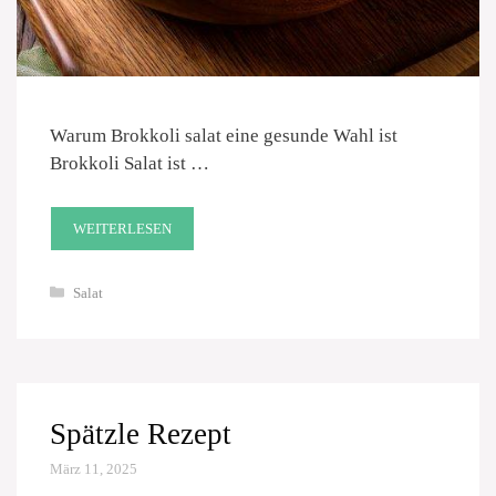
Warum Brokkoli salat eine gesunde Wahl ist
Brokkoli Salat ist …
WEITERLESEN
Kategorien
Salat
Spätzle Rezept
März 11, 2025