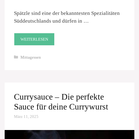
Spätzle sind eine der bekanntesten Spezialitäten
Süddeutschlands und dürfen in …
WEITERLESEN
Kategorien
Mittagessen
Currysauce – Die perfekte
Sauce für deine Currywurst
März 11, 2025