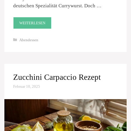
deutschen Spezialität Currywurst. Doch …
WEITERLESEN
Kategorien
Abendessen
Zucchini Carpaccio Rezept
Februar 10, 2025