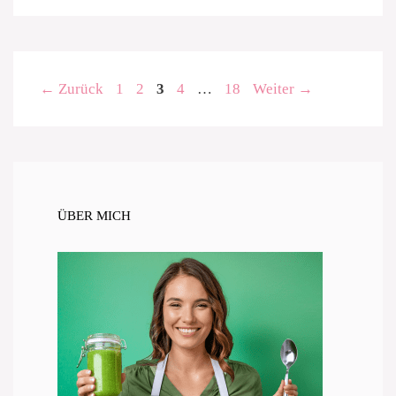
Seite
Seite
Seite
Seite
Seite
←
Zurück
1
2
3
4
…
18
Weiter
→
ÜBER MICH