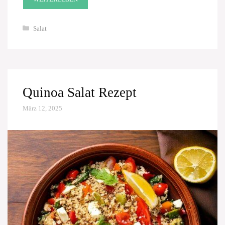
Kategorien
Salat
Quinoa Salat Rezept
März 12, 2025