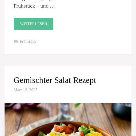
Frühstück – und …
WEITERLESEN
Kategorien
Frühstück
Gemischter Salat Rezept
März 18, 2025