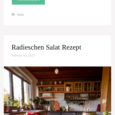
Kategorien
Salat
Radieschen Salat Rezept
Februar 10, 2025