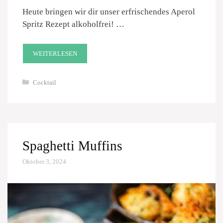
Heute bringen wir dir unser erfrischendes Aperol
Spritz Rezept alkoholfrei! …
WEITERLESEN
Kategorien
Cocktail
Spaghetti Muffins
Oktober 3, 2024