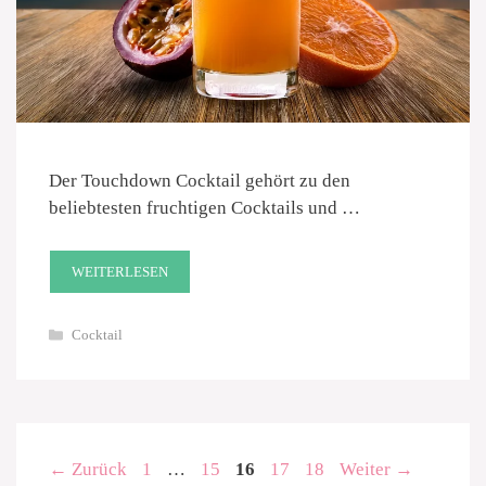
Der Touchdown Cocktail gehört zu den
beliebtesten fruchtigen Cocktails und …
WEITERLESEN
Kategorien
Cocktail
Seite
Seite
Seite
Seite
Seite
←
Zurück
1
…
15
16
17
18
Weiter
→