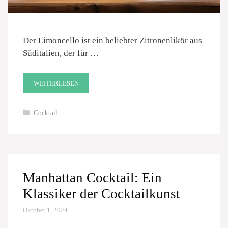
Der Limoncello ist ein beliebter Zitronenlikör aus
Süditalien, der für …
WEITERLESEN
Kategorien
Cocktail
Manhattan Cocktail: Ein
Klassiker der Cocktailkunst
Oktober 1, 2024