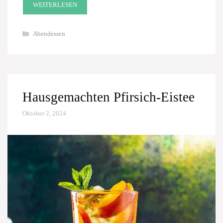
WEITERLESEN
Kategorien
Abendessen
Hausgemachten Pfirsich-Eistee
Oktober 2, 2024