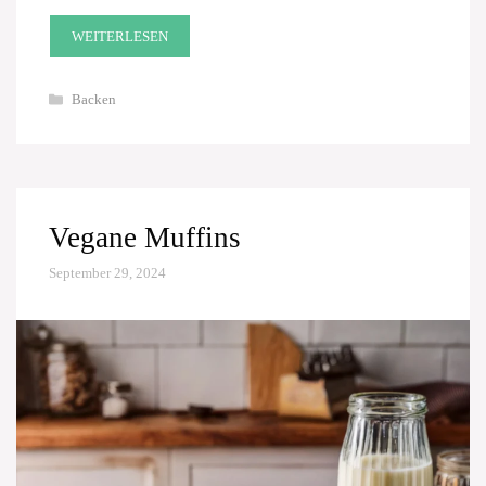
WEITERLESEN
Kategorien
Backen
Vegane Muffins
September 29, 2024