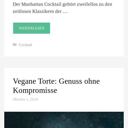
Der Manhattan Cocktail gehört zweifellos zu den
zeitlosen Klassikern der …
WEITERLESEN
Kategorien
Cocktail
Vegane Torte: Genuss ohne
Kompromisse
Oktober 1, 2024