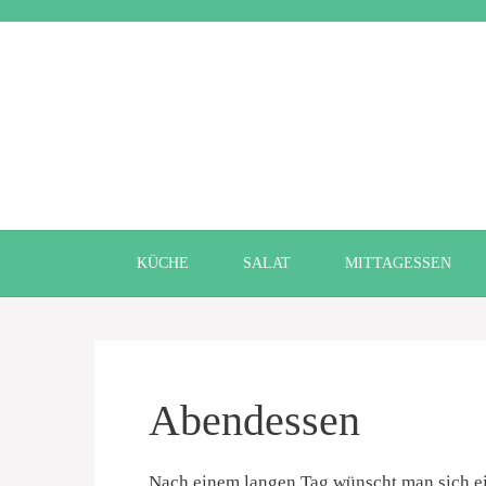
Zum
Inhalt
springen
KÜCHE
SALAT
MITTAGESSEN
Abendessen
Nach einem langen Tag wünscht man sich ei