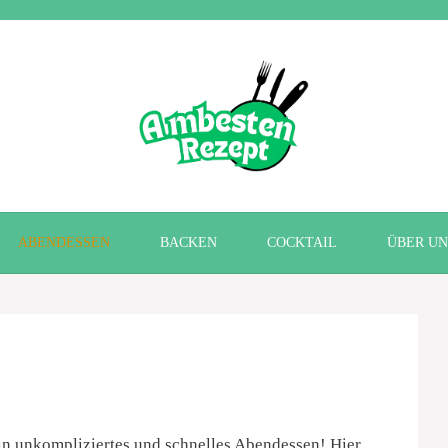
ABENDESSEN
BACKEN
COCKTAIL
ÜBER UN
n unkompliziertes und schnelles Abendessen! Hier